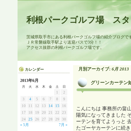
利根パークゴルフ場 スタ
茨城県取手市にある利根パークゴルフ場の紹介ブログで
ＪＲ常磐線取手駅より送迎バスで3分！！
アクセス抜群の利根パークゴルフ場です。
月別アーカイブ:
6月 2013
カレンダー
2013年6月
グリーンカーテン
月
火
水
木
金
土
日
1
2
3
4
5
6
7
8
9
10
11
12
13
14
15
16
こんにちは 事務所の畠山
17
18
19
20
21
22
23
陽気になってきました 
24
25
26
27
28
29
30
ーテンを育てようっと 
« 5月
7月 »
たゴーヤカーテンに続き