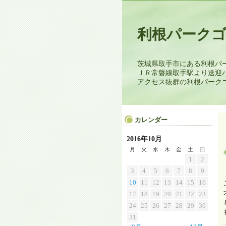
利根パーク
茨城県取手市にある利根パ
ＪＲ常磐線取手駅より送迎
アクセス抜群の利根パーク
カレンダー
2016年10月
月
火
水
木
金
土
日
1
2
3
4
5
6
7
8
9
10
11
12
13
14
15
16
17
18
19
20
21
22
23
24
25
26
27
28
29
30
31