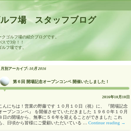
ゴルフ場 スタッフブログ
ークゴルフ場の紹介ブログです。
バスで3分！！
ゴルフ場です。
月別アーカイブ:
10月 2016
第６回 開場記念オープンコンペ 開催いたしました！
2016年10月10日
こんにちは！営業の野藤です １０月１０日（祝）に、 『開場記念
オープンコンペ』 を開催させていただきました １９６０年１０月
８日の開場から、無事に５６年を迎えることができました これ
も、日頃から皆様にご愛顧いただいている …
Continue reading
→