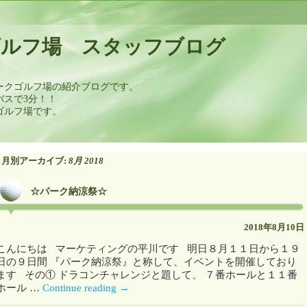
ゴルフ場 スタッフブログ
ークゴルフ場の紹介ブログです。
バスで3分！！
ゴルフ場です。
月別アーカイブ:
8月 2018
☆パーク納涼祭☆
2018年8月10日
こんにちは マーケティングの平川です 明日８月１１日から１９
日の９日間 『パーク納涼祭』と称して、イベントを開催しており
ます その① ドラコンチャレンジと題して、 ７番ホールと１１番
ホール …
Continue reading
→