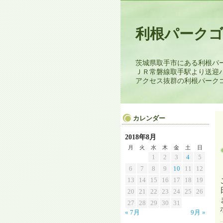
利根パーク
茨城県取手市にある利根パ
ＪＲ常磐線取手駅より送迎
アクセス抜群の利根パーク
カレンダー
2018年8月
月
火
水
木
金
土
日
1
2
3
4
5
6
7
8
9
10
11
12
13
14
15
16
17
18
19
20
21
22
23
24
25
26
27
28
29
30
31
« 7月
9月 »