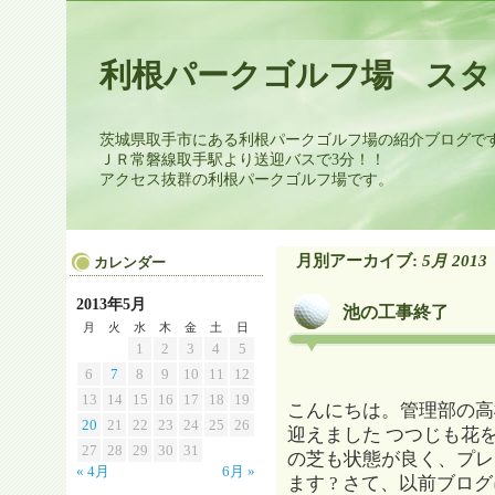
利根パークゴルフ場 スタ
茨城県取手市にある利根パークゴルフ場の紹介ブログで
ＪＲ常磐線取手駅より送迎バスで3分！！
アクセス抜群の利根パークゴルフ場です。
月別アーカイブ:
5月 2013
カレンダー
2013年5月
池の工事終了
月
火
水
木
金
土
日
1
2
3
4
5
6
7
8
9
10
11
12
13
14
15
16
17
18
19
こんにちは。管理部の高
20
21
22
23
24
25
26
迎えました つつじも花
27
28
29
30
31
の芝も状態が良く、プレ
« 4月
6月 »
ます ? さて、以前ブ