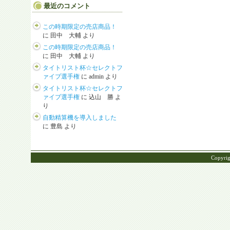
最近のコメント
この時期限定の売店商品！
に
田中 大輔
より
この時期限定の売店商品！
に
田中 大輔
より
タイトリスト杯☆セレクトフ
ァイブ選手権
に
admin
より
タイトリスト杯☆セレクトフ
ァイブ選手権
に
込山 勝
よ
り
自動精算機を導入しました
に
豊島
より
Copyrig